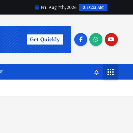
Fri. Aug 7th, 2026
8:43:26 AM
जन