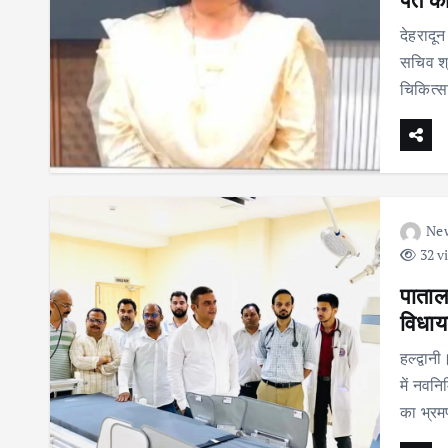
देहरादून
सचिव श्र
चिकित्
Ne
32 v
पाताल
विधाय
हल्द्वा
में नवनि
का भ्रम