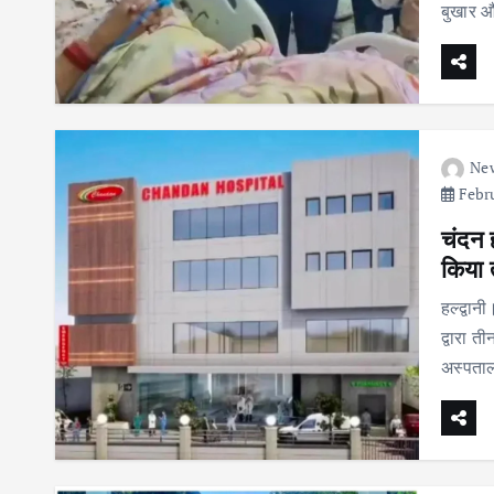
बुखार औ
Ne
Febru
चंदन 
किया
हल्द्वान
द्वारा त
अस्पत