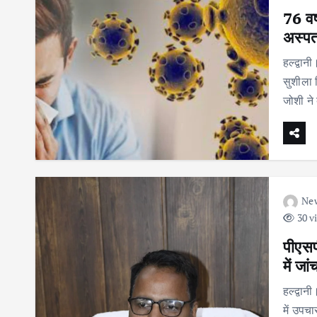
76 वर
अस्पता
हल्द्वा
सुशीला 
जोशी ने
Ne
30 v
पीएसप
में ज
हल्द्वान
में उपचा