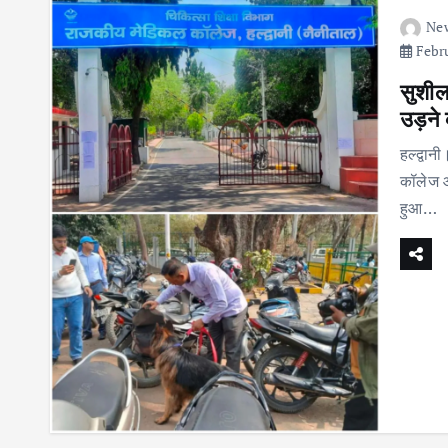
Ne
Febru
सुशील
उड़ने
हल्द्वान
कॉलेज औ
हुआ…