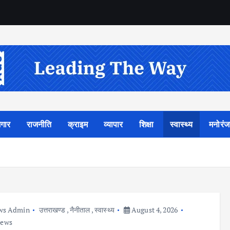
गार
राजनीति
क्राइम
व्यापार
शिक्षा
स्वास्थ्य
मनोरं
ws Admin
उत्तराखण्ड
,
नैनीताल
,
स्वास्थ्य
August 4, 2026
iews