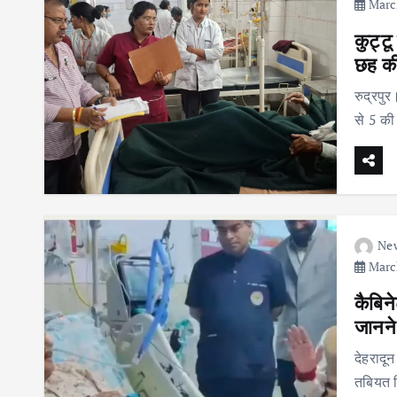
March
कुट्ट
छह की
रुद्रपु
से 5 की
Ne
March
कैबिन
जानने
देहरादू
तबियत बि