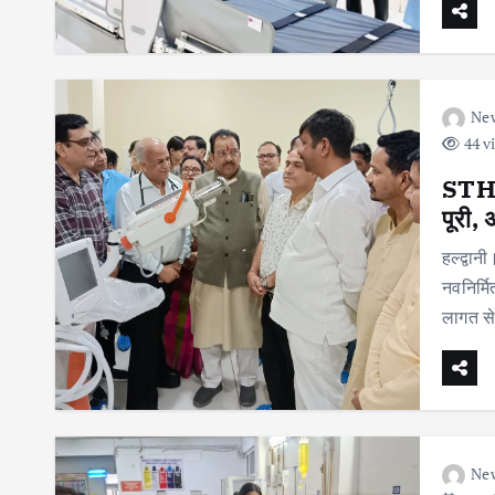
Ne
44 v
STH मे
पूरी,
हल्द्वा
नवनिर्म
लागत स
Ne