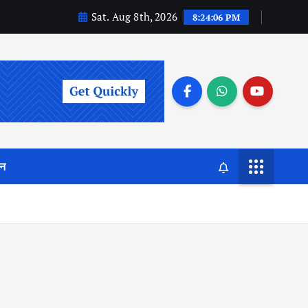
Sat. Aug 8th, 2026
8:24:06 PM
जन