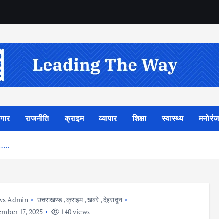
गार
राजनीति
क्राइम
व्यापार
शिक्षा
स्वास्थ्य
मनोरं
त…..
ws Admin
उत्तराखण्ड
,
क्राइम
,
खबरे
,
देहरादून
mber 17, 2025
140 views