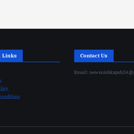
l Links
Contact Us
Email: newsnishkapsh24@
s
licy
Condition