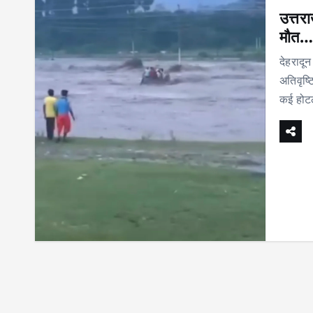
उत्तर
मौत…
देहरादू
अतिवृष्ट
कई हो