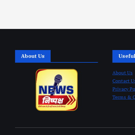
About Us
Usefu
About Us
Contact U
Privacy Po
Terms & 