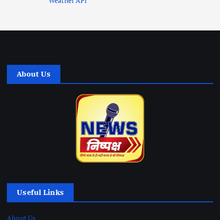
About Us
Useful Links
About Us