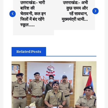
उत्तराखंड:- भारी
उत्तराखंड:- अभी
o
बारिश की
कुछ समय और
चेतावनी, कल इन
रहें सावधान,
s
जिलों में बंद रहेंगे
मुख्यमंत्री धामी…
स्कूल…..
t
n
Related Posts
a
v
i
g
a