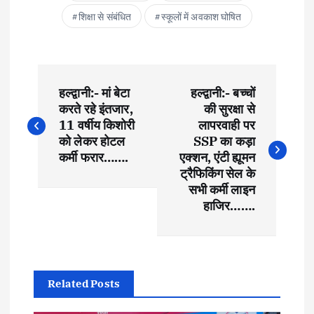
शिक्षा से संबंधित
स्कूलों में अवकाश घोषित
P
हल्द्वानी:- मां बेटा
हल्द्वानी:- बच्चों
o
करते रहे इंतजार,
की सुरक्षा से
11 वर्षीय किशोरी
लापरवाही पर
s
को लेकर होटल
SSP का कड़ा
कर्मी फरार…….
एक्शन, एंटी ह्यूमन
t
ट्रैफिकिंग सेल के
सभी कर्मी लाइन
हाजिर…….
n
a
v
Related Posts