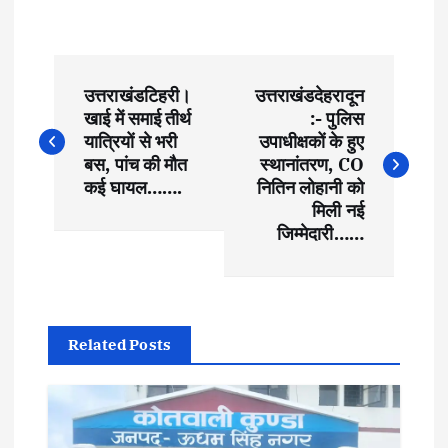
P
उत्तराखंडटिहरी।
उत्तराखंडदेहरादून
o
खाई में समाई तीर्थ
:- पुलिस
यात्रियों से भरी
उपाधीक्षकों के हुए
s
बस, पांच की मौत
स्थानांतरण, CO
कई घायल…….
नितिन लोहानी को
t
मिली नई
जिम्मेदारी……
n
a
Related Posts
v
i