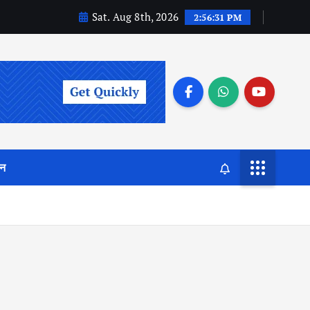
Sat. Aug 8th, 2026
2:56:32 PM
जन