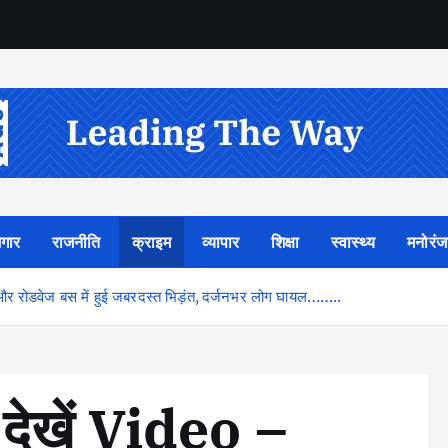
गार
राजनीति
क्राइम
व्यापार
शिक्षा
स्वास्थ्य
मनोरं
िक और रोडवेज बस में हुई जबरदस्त भिड़ंत, दर्जनभर लोग घायल……..
:- देखें Video –