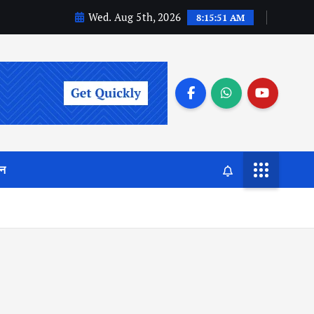
Wed. Aug 5th, 2026
8:15:52 AM
जन