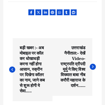
P
बड़ी खबर :- अब
उत्तराखंड
o
मोबाइल पर कॉल
नैनीताल:- देखें
कर धोखाधड़ी
Video-
s
करना नहीं होगा
राष्ट्रपति द्रौपदी
आसान, स्क्रीन
मुर्मु ने किए विश्व
t
पर दिखेगा कॉलर
विख्यात बाबा नीब
का नाम, जाने कब
करौरी महाराज के
से शुरू होगी ये
दर्शन……
n
सेवा…..
a