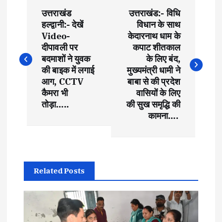
P
उत्तराखंड
उत्तराखंड:- विधि
o
हल्द्वानी:- देखें
विधान के साथ
Video-
केदारनाथ धाम के
s
दीपावली पर
कपाट शीतकाल
बदमाशों ने युवक
के लिए बंद,
t
की बाइक में लगाई
मुख्यमंत्री धामी ने
आग, CCTV
बाबा से की प्रदेश
कैमरा भी
वासियों के लिए
n
तोड़ा…..
की सुख समृद्धि की
कामना….
a
v
i
Related Posts
g