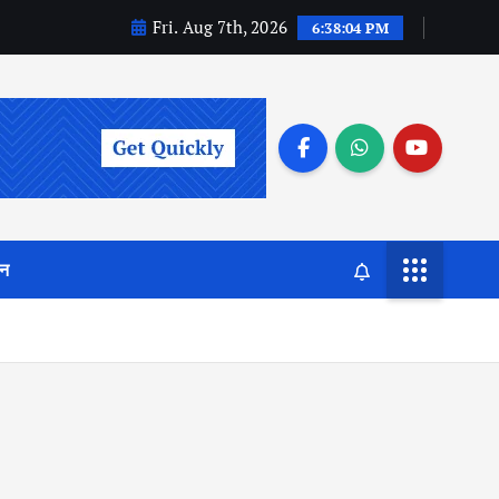
Fri. Aug 7th, 2026
6:38:05 PM
जन