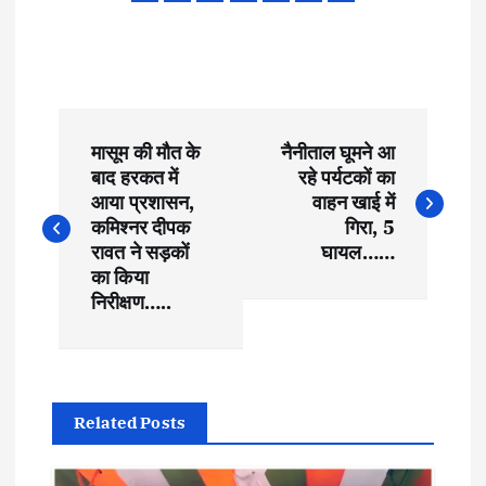
P
मासूम की मौत के
नैनीताल घूमने आ
o
बाद हरकत में
रहे पर्यटकों का
आया प्रशासन,
वाहन खाई में
s
कमिश्नर दीपक
गिरा, 5
रावत ने सड़कों
घायल……
t
का किया
निरीक्षण…..
n
a
Related Posts
v