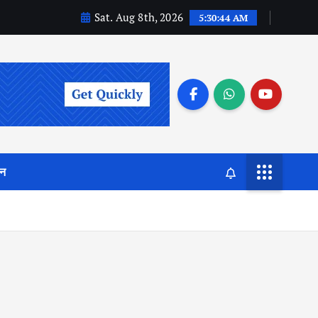
Sat. Aug 8th, 2026
5:30:45 AM
जन