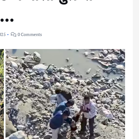
……
025
0 Comments