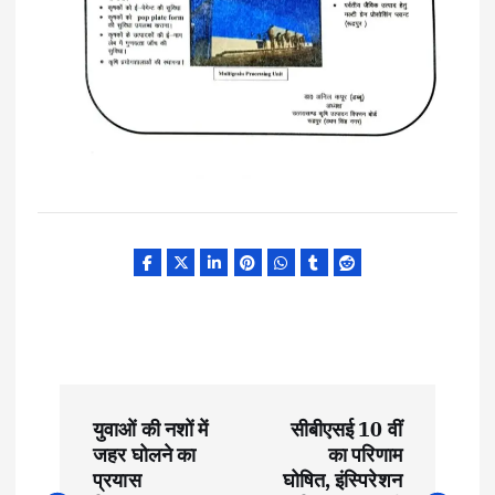
P
युवाओं की नशों में
सीबीएसई 10 वीं
o
जहर घोलने का
का परिणाम
प्रयास
घोषित, इंस्पिरेशन