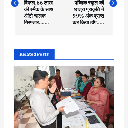
s
विफल,66 लाख
पब्लिक स्कूल की
की स्मैक के साथ
छात्रा प्राकृति ने
t
ऑटो चालक
99% अंक प्राप्त
गिरफ्तार…….
कर किया टॉप…..
n
a
Related Posts
v
i
g
a
t