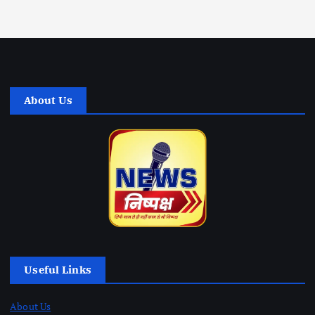
About Us
Useful Links
About Us